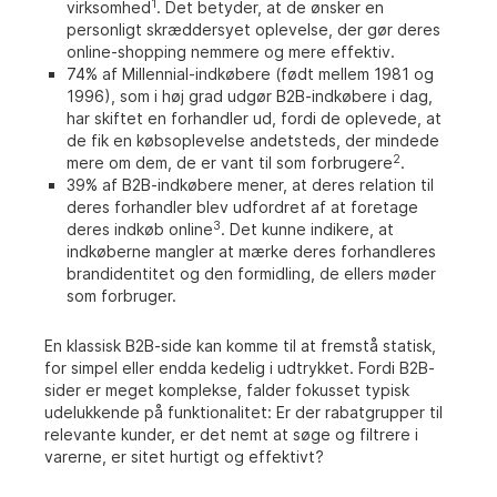
1
virksomhed
. Det betyder, at de ønsker en
personligt skræddersyet oplevelse, der gør deres
online-shopping nemmere og mere effektiv.
74% af Millennial-indkøbere (født mellem 1981 og
1996), som i høj grad udgør B2B-indkøbere i dag,
har skiftet en forhandler ud, fordi de oplevede, at
de fik en købsoplevelse andetsteds, der mindede
2
mere om dem, de er vant til som forbrugere
.
39% af B2B-indkøbere mener, at deres relation til
deres forhandler blev udfordret af at foretage
3
deres indkøb online
. Det kunne indikere, at
indkøberne mangler at mærke deres forhandleres
brandidentitet og den formidling, de ellers møder
som forbruger.
En klassisk B2B-side kan komme til at fremstå statisk,
for simpel eller endda kedelig i udtrykket. Fordi B2B-
sider er meget komplekse, falder fokusset typisk
udelukkende på funktionalitet: Er der rabatgrupper til
relevante kunder, er det nemt at søge og filtrere i
varerne, er sitet hurtigt og effektivt?