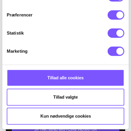
Præferencer
E-MAIL*
Statistik
VIRKSOMHED*
Marketing
TITEL*
Tillad alle cookies
Tillad valgte
Når du trykker "Ja tak" tilmelder du dig samtidig også Easydays
nyhedsbrev og giver dermed samtykke til at modtage nyhedsmails fra
os. Du kan til enhver tid afmelde dig igen. Læs mere om vores vilkår og
Kun nødvendige cookies
betingelser
her
.
JA TAK, SEND MIG FLERE INDSIGTER