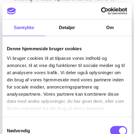
sælger, så du taler med en, der kender alle tekniske
muligheder og begrænsninger, og som dermed kan
guide til dig til den helt rigtige skræddersyede løsning
for lige netop din virksomhed.
Samtykke
Detaljer
Om
Kildehenvisninger:
Denne hjemmeside bruger cookies
https://www.sitecore.com/landing/brand/personalizing-
Vi bruger cookies til at tilpasse vores indhold og
the-b2b-commerce-experience-en
https://www.forrester.com/report/millennial-b2b-
annoncer, til at vise dig funktioner til sociale medier og til
buyers-come-of-age/RES132706
at analysere vores trafik. Vi deler også oplysninger om
https://www.sana-commerce.com/b2b-ecommerce-
din brug af vores hjemmeside med vores partnere inden
market-trends/
for sociale medier, annonceringspartnere og
analysepartnere. Vores partnere kan kombinere disse
data med andre oplysninger, du har givet dem, eller som
Hent vores whitepaper her
de har indsamlet fra din brug af deres tjenester.
Udfyld formularen og få tilsendt en PDF fyldt med ny viden og
vigtige tendenser på B2B e-commerce markedet.
Samtykkevalg
Nødvendig
FORNAVN*
EFTERNAVN*