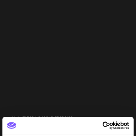
VI HJÆLPER VIRKSOMHEDER MED
B2B webshops