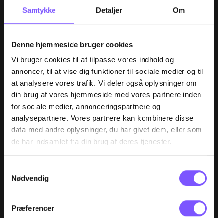
der virker
Samtykke
Detaljer
Om
Optimer jeres salgsmuligheder og nå ud til flere kunder
Denne hjemmeside bruger cookies
LÆS MERE
CASES
Vi bruger cookies til at tilpasse vores indhold og
annoncer, til at vise dig funktioner til sociale medier og til
at analysere vores trafik. Vi deler også oplysninger om
din brug af vores hjemmeside med vores partnere inden
for sociale medier, annonceringspartnere og
analysepartnere. Vores partnere kan kombinere disse
data med andre oplysninger, du har givet dem, eller som
de har indsamlet fra din brug af deres tjenester.
Samtykkevalg
Nødvendig
Præferencer